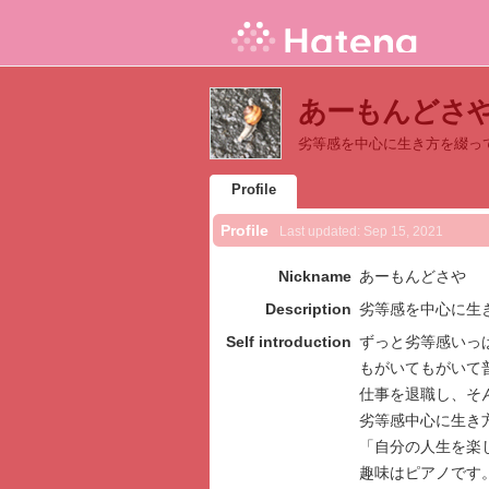
あーもんどさや's 
劣等感を中心に生き方を綴っ
Profile
Profile
Last updated:
Sep 15, 2021
Nickname
あーもんどさや
Description
劣等感を中心に生
Self introduction
ずっと劣等感いっ
もがいてもがいて
仕事を退職し、そ
劣等感中心に生き
「自分の人生を楽
趣味はピアノです