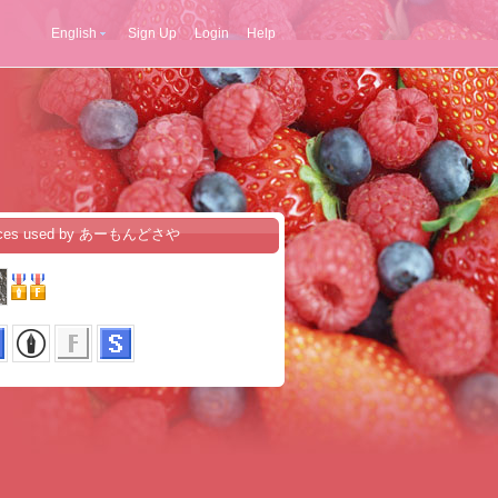
English
Sign Up
Login
Help
ices used by あーもんどさや