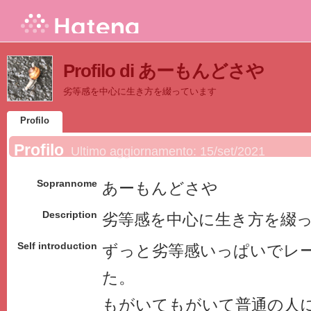
Profilo di あーもんどさや
劣等感を中心に生き方を綴っています
Profilo
Profilo
Ultimo aggiornamento:
15/set/2021
Soprannome
あーもんどさや
Description
劣等感を中心に生き方を綴
Self introduction
ずっと劣等感いっぱいでレ
た。
もがいてもがいて普通の人