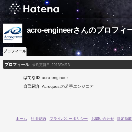
acro-engineerさんのプロフィ
プロフィール
プロフィール
最終更新日:
2013/04/13
はてなID
acro-engineer
自己紹介
Acroquestの若手
エンジニア
ホーム
-
利用規約
-
プライバシーポリシー
-
お問い合わせ
-
特定商取