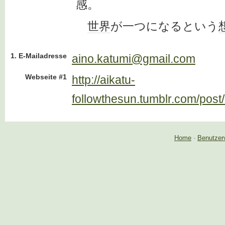
感。
世界
が一つになるという
1. E-Mailadresse
aino.katumi@gmail.com
Webseite #1
http://aikatu-
followthesun.tumblr.com/pos
Home
-
Benutzer