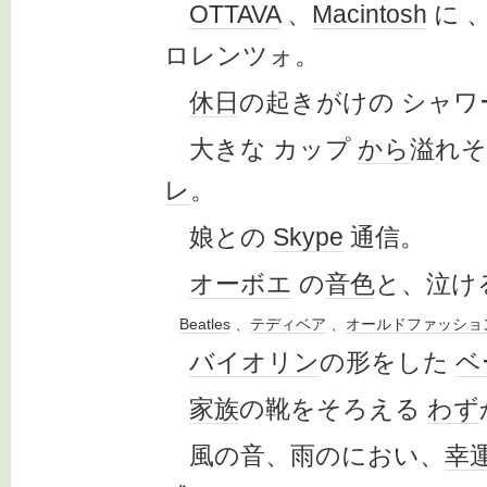
OTTAVA
、
Macintosh
に 
ロレンツォ。
休日
の起きがけの シャワ
大きな カップ
から
溢れ
レ
。
娘との
Skype
通信。
オーボエ
の
音色
と、泣け
Beatles
、
テディベア
、
オールドファッショ
バイオリン
の形をした
ベ
家族
の靴をそろえる
わず
風の音、雨のにおい、
幸