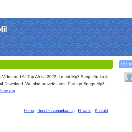
fil
Von ar
& Video and All Top Africa 2022, Latest Mp3 Songs Audio &
4 Download. We also provide latest Foreign Songs Mp3
tsbloc.org
Home
-
Benutzervereinbarung
-
Hinweis
-
Kontakt