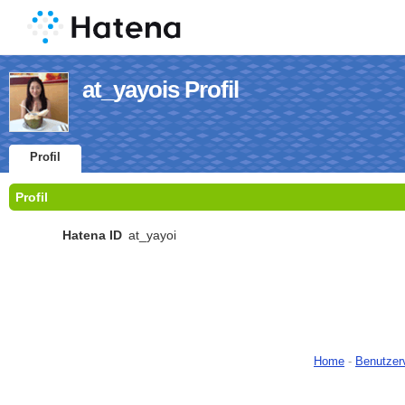
at_yayois Profil
Profil
Profil
Hatena ID
at_yayoi
Home
-
Benutzer