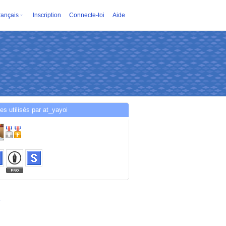
rançais
Inscription
Connecte-toi
Aide
es utilisés par at_yayoi