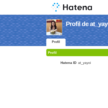
Profil de at_yay
Profil
Profil
Hatena ID
at_yayoi