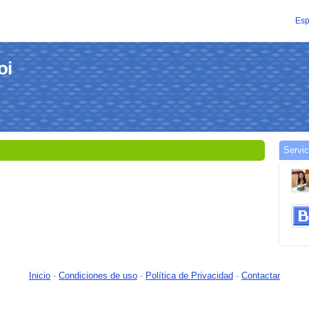
Esp
oi
Servic
Inicio
-
Condiciones de uso
-
Política de Privacidad
-
Contactar