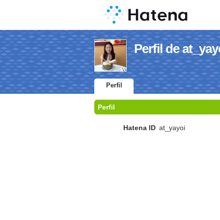
Perfil de at_yay
Perfil
Perfil
Hatena ID
at_yayoi