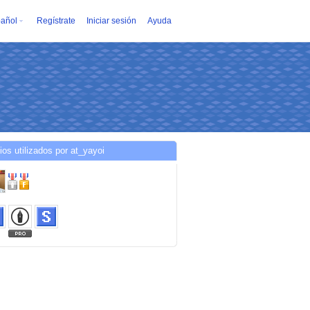
añol
Regístrate
Iniciar sesión
Ayuda
ios utilizados por at_yayoi