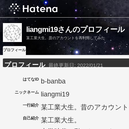
liangmi19さんのプロフィール
某工業大生。昔のアカウントを再利用してみた
プロフィール
プロフィール
最終更新日:
2022/01/21
はてなID
b-banba
ニックネーム
liangmi19
一行紹介
某工業大生。昔のアカウント
自己紹介
某工業大生。