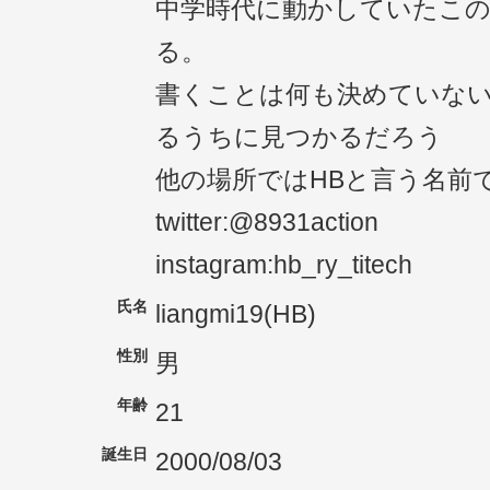
中学時代に動かしていたこ
る。
書くことは何も決めていな
るうちに見つかるだろう
他の場所ではHBと言う名前
twitter:@8931action
instagram:hb_ry_titech
氏名
liangmi19(HB)
性別
男
年齢
21
誕生日
2000/08/03