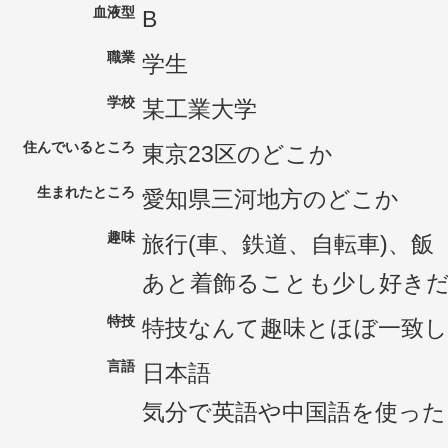
血液型
B
職業
学生
学校
某工業大学
住んでいるところ
東京23区のどこか
生まれたところ
愛知県三河地方のどこか
趣味
旅行(車、鉄道、自転車)、飯
あと着飾ることも少し好き
特技
特技なんて趣味とほぼ一致
言語
日本語
気分で英語や中国語を使っ