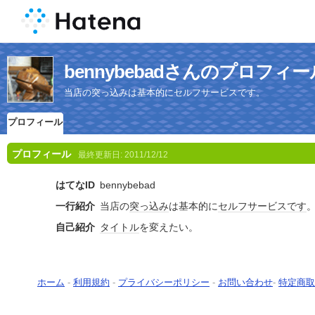
bennybebadさんのプロフィー
当店の突っ込みは基本的にセルフサービスです。
プロフィール
プロフィール
最終更新日:
2011/12/12
はてなID
bennybebad
一行紹介
当店の
突っ込み
は基本的に
セルフサービス
です
自己紹介
タイトル
を変えたい。
ホーム
-
利用規約
-
プライバシーポリシー
-
お問い合わせ
-
特定商取