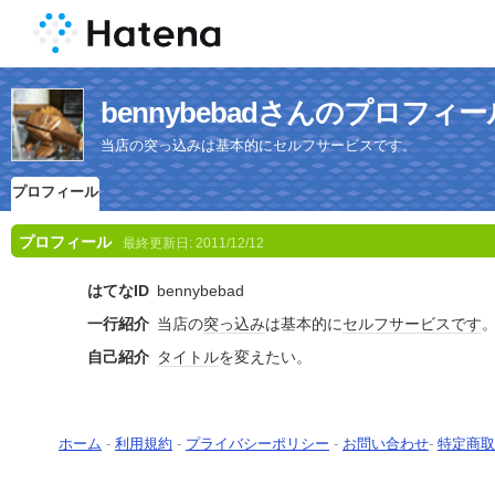
bennybebadさんのプロフィー
当店の突っ込みは基本的にセルフサービスです。
プロフィール
プロフィール
最終更新日:
2011/12/12
はてなID
bennybebad
一行紹介
当店の
突っ込み
は基本的に
セルフサービス
です
自己紹介
タイトル
を変えたい。
ホーム
-
利用規約
-
プライバシーポリシー
-
お問い合わせ
-
特定商取