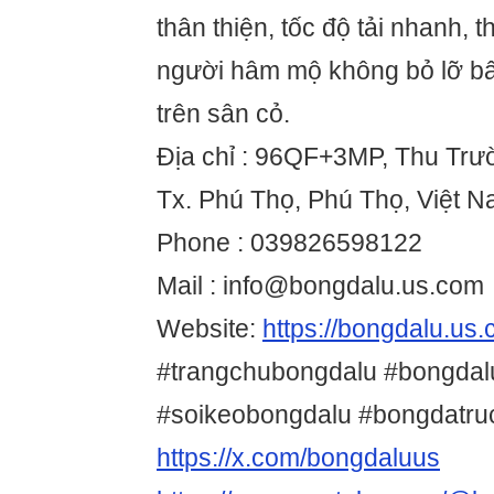
thân thiện, tốc độ tải nhanh, t
người hâm mộ không bỏ lỡ bất
trên sân cỏ.
Địa chỉ : 96QF+3MP, Thu Trư
Tx. Phú Thọ, Phú Thọ, Việt 
Phone : 039826598122
Mail : info@bongdalu.us.com
Website:
https://bongdalu.us
#trangchubongdalu #bongdal
#soikeobongdalu #bongdatru
https://x.com/bongdaluus