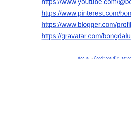
https://www.youtube.com/@b
https://www.pinterest.com/bo
https://www.blogger.com/pro
https://gravatar.com/bongdal
Accueil
-
Conditions d'utilisatio