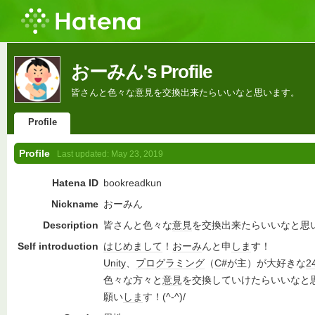
おーみん's Profile
皆さんと色々な意見を交換出来たらいいなと思います。
Profile
Profile
Last updated:
May 23, 2019
Hatena ID
bookreadkun
Nickname
おーみん
Description
皆さんと色々な
意見
を交換出来たらいいなと思
Self introduction
はじめまして
！
おーみ
んと申
しま
す！
Unity
、
プログラミング
（
C#
が主）が大好きな
2
色々な方々と
意見
を交換していけたらいいなと
願い
しま
す！(^-^)/