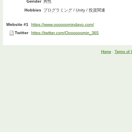
Gender
男性
Hobbies
プログラミング
/
Unity
/
投資
関連
Website #1
https://www.oooooomindayo.com/
Twitter
https://twitter.com/Ooooooomin_365
Home
-
Terms of 