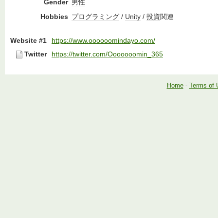
Gender
男性
Hobbies
プログラミング
/
Unity
/
投資
関連
Website #1
https://www.oooooomindayo.com/
Twitter
https://twitter.com/Ooooooomin_365
Home
-
Terms of 