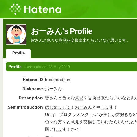
おーみん's Profile
皆さんと色々な意見を交換出来たらいいなと思います。
Profile
Profile
Last updated:
23 May 2019
Hatena ID
bookreadkun
Nickname
おーみん
Description
皆さんと色々な
意見
を交換出来たらいいなと思
Self introduction
はじめまして
！
おーみ
んと申
しま
す！
Unity
、
プログラミング
（
C#
が主）が大好きな
2
色々な方々と
意見
を交換していけたらいいなと
願い
しま
す！(^-^)/