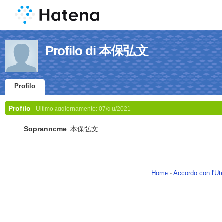
Profilo di 本保弘文
Profilo
Profilo
Ultimo aggiornamento:
07/giu/2021
Soprannome
本保弘文
Home
-
Accordo con l'Ut