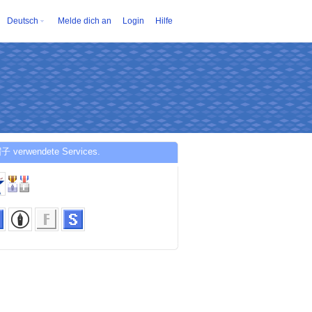
Deutsch
Melde dich an
Login
Hilfe
子 verwendete Services.