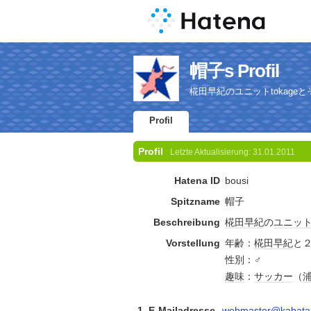
帽子s Profil
椛田早紀のユニットtokag
Profil
Profil
Letzte Aktualisierung:
31.01.2011
Hatena ID
bousi
Spitzname
帽子
Beschreibung
椛田早紀
の
ユニッ
Vorstellung
年齢：
椛田早紀
と
性別：♂
趣味
：
サッカー
（
1. E-Mailadresse
webmaster@kabata-