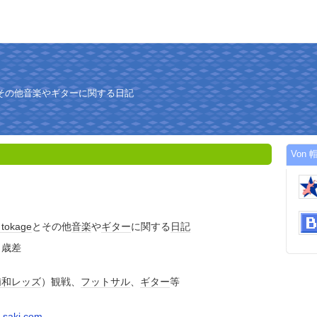
eとその他音楽やギターに関する日記
Von 帽
ト
tokage
とその他
音楽
や
ギター
に関する
日記
２歳差
浦和レッズ
）観戦、
フットサル
、
ギター
等
saki.com