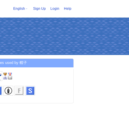
English
Sign Up
Login
Help
ces used by 帽子