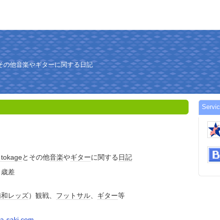
eとその他音楽やギターに関する日記
Servi
ト
tokage
とその他
音楽
や
ギター
に関する
日記
２歳差
浦和レッズ
）観戦、
フットサル
、
ギター
等
a-saki.com