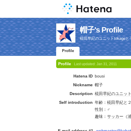
帽子's Profile
椛田早紀のユニットtokag
Profile
Profile
Last updated:
Jan 31, 2011
Hatena ID
bousi
Nickname
帽子
Description
椛田早紀
の
ユニッ
Self introduction
年齢：
椛田早紀
と
性別：♂
趣味
：
サッカー
（
E-mail address #1
webmaster@kabat