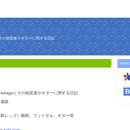
eとその他音楽やギターに関する日記
Servi
ト
tokage
とその他
音楽
や
ギター
に関する
日記
２歳差
浦和レッズ
）観戦、
フットサル
、
ギター
等
a-saki.com