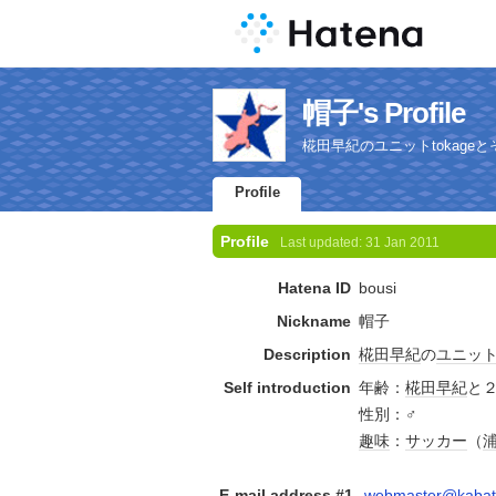
帽子's Profile
椛田早紀のユニットtokag
Profile
Profile
Last updated:
31 Jan 2011
Hatena ID
bousi
Nickname
帽子
Description
椛田早紀
の
ユニッ
Self introduction
年齢：
椛田早紀
と
性別：♂
趣味
：
サッカー
（
E-mail address #1
webmaster@kabat