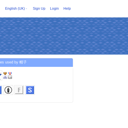
English (UK)
Sign Up
Login
Help
ces used by 帽子