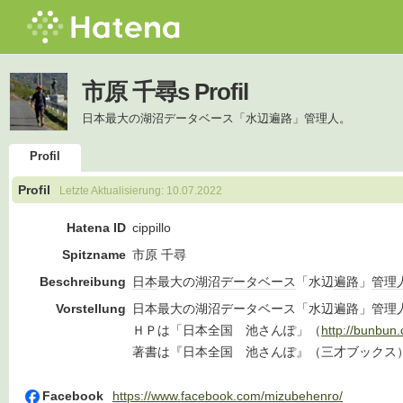
市原 千尋s Profil
日本最大の湖沼データベース「水辺遍路」管理人。
Profil
Profil
Letzte Aktualisierung:
10.07.2022
Hatena ID
cippillo
Spitzname
市原 千尋
Beschreibung
日本
最大の
湖沼
データベース
「水辺
遍路
」
管理
Vorstellung
日本最大の湖沼データベース「水辺遍路」管理
ＨＰは「日本全国 池さんぽ」（
http://bunbun
著書は『日本全国 池さんぽ』（三才ブックス
Facebook
https://www.facebook.com/mizubehenro/