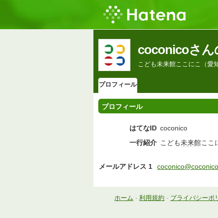
coconico
こども未来館ここにこ（愛
プロフィール
プロフィール
はてなID
coconico
一行紹介
こども
未来館
ここ
メールアドレス 1
coconico@coconico
ホーム
-
利用規約
-
プライバシーポ