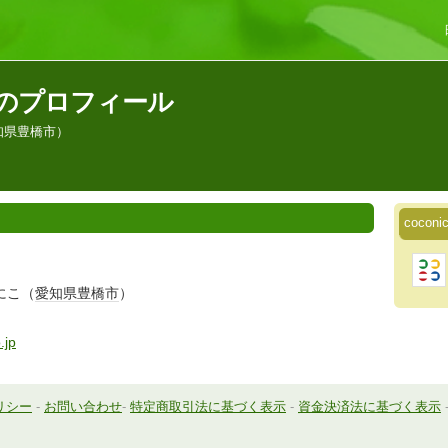
さんのプロフィール
知県豊橋市）
coco
にこ（
愛知県
豊橋市
）
.jp
リシー
-
お問い合わせ
-
特定商取引法に基づく表示
-
資金決済法に基づく表示