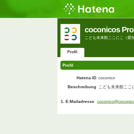
coconicos Prof
こども未来館ここにこ（愛
Profil
Profil
Hatena ID
coconico
Beschreibung
こども
未来館
ここ
1. E-Mailadresse
coconico@coconico