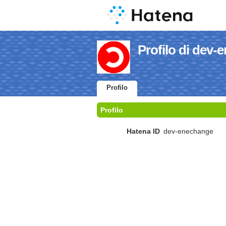
Profilo di dev
Profilo
Profilo
Hatena ID
dev-enechange