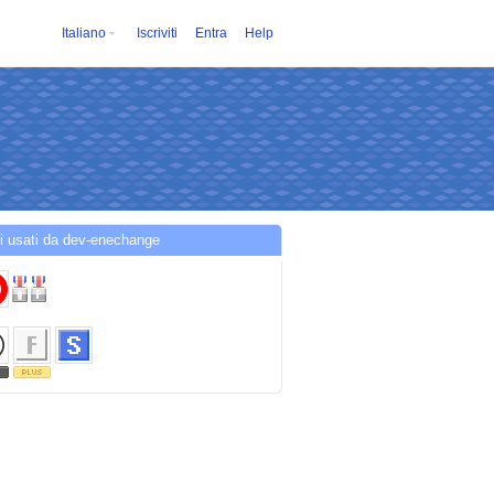
Italiano
Iscriviti
Entra
Help
i usati da dev-enechange