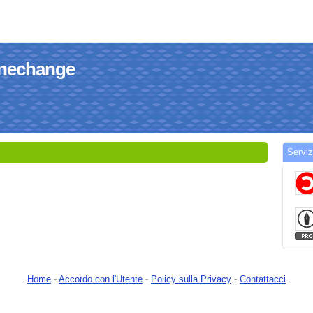
-enechange
Serviz
Home
-
Accordo con l'Utente
-
Policy sulla Privacy
-
Contattacci