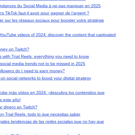
tendances du Social Media à ne pas manquer en 2025
s TikTok faut-il avoir pour gagner de l’argent ?
ter sur les réseaux sociaux pour booster votre stratégie
ouTube videos of 2024: discover the content that captivated
ney on Twitch?
 with Trial Reels: everything you need to know
social media trends not to be missed in 2025
llowers do I need to earn money?
on social networks to boost your digital strategy
ube más vistos en 2024: ¡descubra los contenidos que
a este año!
 dinero en Twitch?
n Trial Reels: todo lo que necesitas saber
ipales tendencias de las redes sociales que no hay que