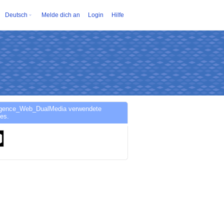
Deutsch
Melde dich an
Login
Hilfe
gence_Web_DualMedia verwendete
es.