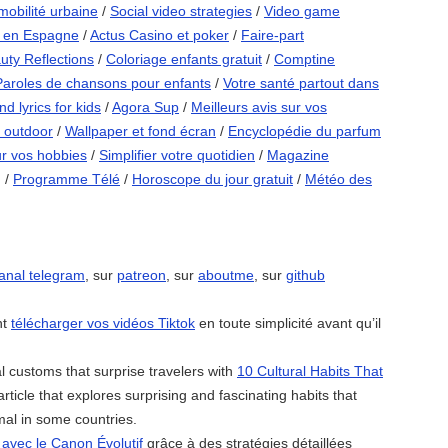
mobilité urbaine
/
Social video strategies
/
Video game
s en Espagne
/
Actus Casino et poker
/
Faire-part
uty Reflections
/
Coloriage enfants gratuit
/
Comptine
Paroles de chansons pour enfants
/
Votre santé partout dans
d lyrics for kids
/
Agora Sup
/
Meilleurs avis sur vos
 outdoor
/
Wallpaper et fond écran
/
Encyclopédie du parfum
ur vos hobbies
/
Simplifier votre quotidien
/
Magazine
g
/
Programme Télé
/
Horoscope du jour gratuit
/
Météo des
canal telegram
, sur
patreon
, sur
aboutme
, sur
github
nt
télécharger vos vidéos Tiktok
en toute simplicité avant qu’il
al customs that surprise travelers with
10 Cultural Habits That
article that explores surprising and fascinating habits that
al in some countries.
avec le Canon Évolutif
grâce à des stratégies détaillées