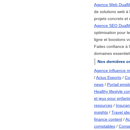
Agence Web DualM
de solutions web à 
projets concrets et 
Agence SEO DualM
optimisation pour l
ligne et boostons vot
Faites confiance à
domaines essentiels
Nos dernières cr
Agence influence m
/
Actus Esports
/
Co
news
/
Portail empl
Healthy lifestyle co
et jeux pour enfant
resources
/
Insuran
insights
/
Travel id
finance content
/
Ac
comptables
/
Consei