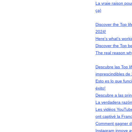
La vraie raison pou
ça)
Discover the Top li
2024!
Here's what's worki
Discover the Top be
The real reason why
Descubre las Top li
imprescindibles de
Esto es lo que func
éxito!
Descubre a las prin
La verdadera razón
Les vidéos YouTube
ont captivé la Fran
Comment gagner de 
Instagram innove ave