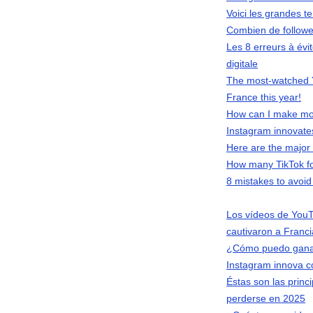
Voici les grandes 
Combien de follower
Les 8 erreurs à évi
digitale
The most-watched Y
France this year!
How can I make mo
Instagram innovates
Here are the major 
How many TikTok fo
8 mistakes to avoid 
Los vídeos de YouT
cautivaron a Franci
¿Cómo puedo ganar
Instagram innova co
Éstas son las princ
perderse en 2025