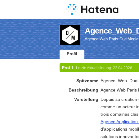
Agence_Web_Du
Agence Web Paris DualMedia
Profil
Profil
Letzte Aktualisierung:
22.04.2026
Spitzname
Agence_Web_Dual
Beschreibung
Agence Web Paris 
Vorstellung
Depuis sa création 
comme un acteur in
trois domaines clés 
Agence Application
d'applications mobi
solutions innovante