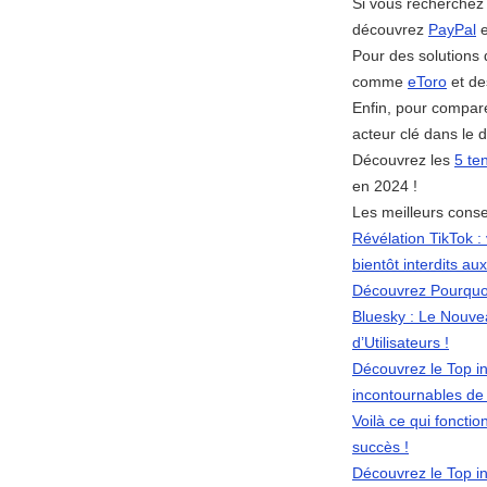
Si vous recherchez 
découvrez
PayPal
e
Pour des solutions 
comme
eToro
et de
Enfin, pour compare
acteur clé dans le 
Découvrez les
5 te
en 2024 !
Les meilleurs conse
Révélation TikTok :
bientôt interdits au
Découvrez Pourquoi
Bluesky : Le Nouvea
d’Utilisateurs !
Découvrez le Top in
incontournables de
Voilà ce qui foncti
succès !
Découvrez le Top i