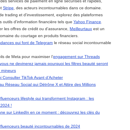
des services de paiement en ligne sécurisés et rapides,
t
Stripe
, des acteurs incontournables dans ce domaine.
de trading et d'investissement, explorez des plateformes
s outils d'information financière tels que
Yahoo Finance
.
r les offres de crédit ou d’assurance,
Meilleurtaux
est un
domaine du courtage en produits financiers.
ndances qui font de Telegram
le réseau social incontournable
ils de Meta pour maximiser l’
engagement sur Threads
 vous ne devinerez jamais pourquoi les filtres beauté seront
x mineurs
 Consulter TikTok Avant d’Acheter
u Réseau Social qui Détrône X et Attire des Millions
fluenceurs lifestyle qui transforment Instagram : les
 2024 !
onne sur LinkedIn en ce moment : découvrez les clés du
nfluenceurs beauté incontournables de 2024