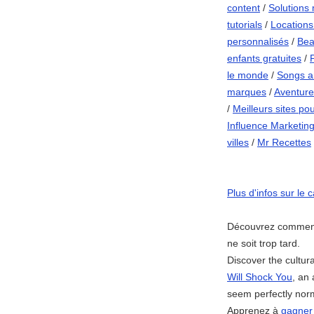
content
/
Solutions 
tutorials
/
Location
personnalisés
/
Bea
enfants gratuites
/
le monde
/
Songs an
marques
/
Aventure
/
Meilleurs sites po
Influence Marketin
villes
/
Mr Recettes
Plus d'infos sur le 
Découvrez comme
ne soit trop tard.
Discover the cultur
Will Shock You
, an 
seem perfectly norm
Apprenez à
gagner 