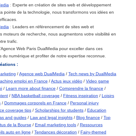
edia
: Experte en création de sites web et développement
la pointe de la technologie, nous transformons vos idées en
efficaces.
edia
: Leaders en référencement de sites web et
es moteurs de recherche, nous augmentons votre visibilité en
re trafic.
 l'Agence Web Paris DualMedia pour exceller dans ces
 du numérique et profiter de notre expertise reconnue.
éations :
arketing
/
Agence web DualMedia
/
Tech news by DualMedia
aching emploi en France
/
Actus jeux vidéo
/
Video game
oi
/
Learn more about finance
/
Comprendre la finance
/
ntent
/
NBA basketball coverage
/
Fitness inspiration
/
Loisirs
s
/
Dommages corporels en France
/
Personal injury
ce coverage tips
/
Scholarships for students
/
Education
eas and guides
/
Law and legal insights
/
Blog finance
/
Top
tus de la Bourse
/
Email marketing tools
/
Ressources
ls auto en ligne
/
Tendances décoration
/
Fairy-themed