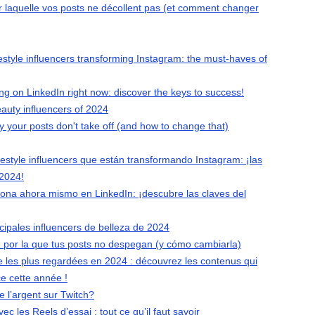
r laquelle vos posts ne décollent pas (et comment changer
festyle influencers transforming Instagram: the must-haves of
ng on LinkedIn right now: discover the keys to success!
auty influencers of 2024
 your posts don't take off (and how to change that)
festyle influencers que están transformando Instagram: ¡las
 2024!
iona ahora mismo en LinkedIn: ¡descubre las claves del
cipales influencers de belleza de 2024
 por la que tus posts no despegan (y cómo cambiarla)
 les plus regardées en 2024 : découvrez les contenus qui
ce cette année !
l’argent sur Twitch?
c les Reels d’essai : tout ce qu’il faut savoir