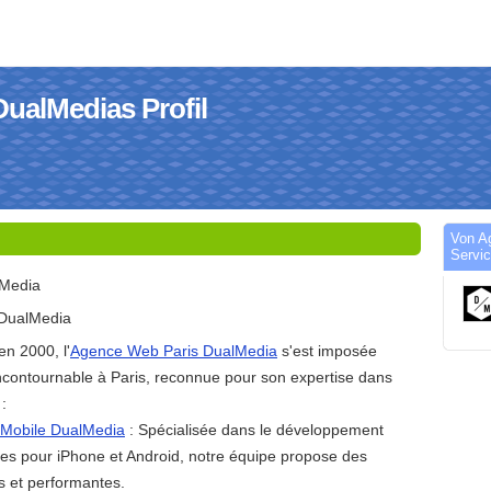
alMedias Profil
Von A
Servic
Media
DualMedia
en 2000, l'
Agence Web Paris DualMedia
s'est imposée
contournable à Paris, reconnue pour son expertise dans
:
 Mobile DualMedia
: Spécialisée dans le développement
les pour iPhone et Android, notre équipe propose des
s et performantes.