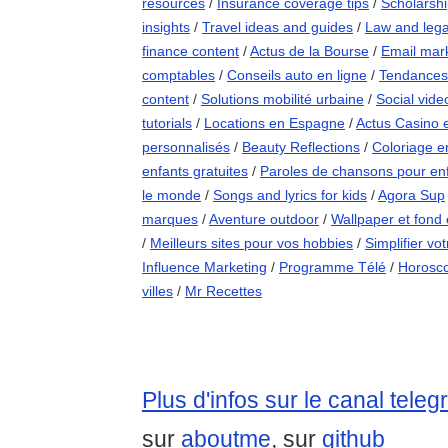
resources
/
Insurance coverage tips
/
Scholarshi
insights
/
Travel ideas and guides
/
Law and legal
finance content
/
Actus de la Bourse
/
Email mark
comptables
/
Conseils auto en ligne
/
Tendances
content
/
Solutions mobilité urbaine
/
Social vide
tutorials
/
Locations en Espagne
/
Actus Casino 
personnalisés
/
Beauty Reflections
/
Coloriage en
enfants gratuites
/
Paroles de chansons pour en
le monde
/
Songs and lyrics for kids
/
Agora Sup
marques
/
Aventure outdoor
/
Wallpaper et fond
/
Meilleurs sites pour vos hobbies
/
Simplifier vo
Influence Marketing
/
Programme Télé
/
Horosco
villes
/
Mr Recettes
Plus d'infos sur le canal tele
sur
aboutme
, sur
github