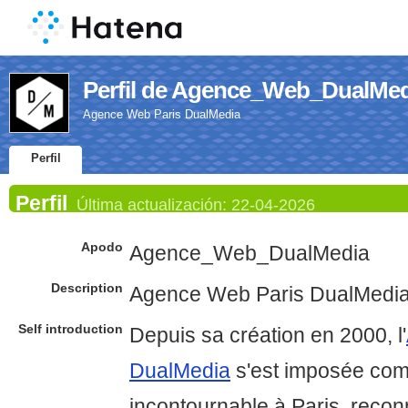
Perfil de Agence_Web_DualMed
Agence Web Paris DualMedia
Perfil
Perfil
Última actualización:
22-04-2026
Apodo
Agence_Web_DualMedia
Description
Agence Web Paris DualMedi
Self introduction
Depuis sa création en 2000, l'
DualMedia
s'est imposée com
incontournable à Paris, reco