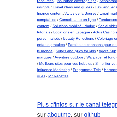
resources
/
Insurance coverage tips
/
Scholarshi
insights
/
Travel ideas and guides
/
Law and legal
finance content
/
Actus de la Bourse
/
Email mark
comptables
/
Conseils auto en ligne
/
Tendances
content
/
Solutions mobilité urbaine
/
Social vide
tutorials
/
Locations en Espagne
/
Actus Casino 
personnalisés
/
Beauty Reflections
/
Coloriage en
enfants gratuites
/
Paroles de chansons pour en
le monde
/
Songs and lyrics for kids
/
Agora Sup
marques
/
Aventure outdoor
/
Wallpaper et fond
/
Meilleurs sites pour vos hobbies
/
Simplifier vo
Influence Marketing
/
Programme Télé
/
Horosco
villes
/
Mr Recettes
Plus d'infos sur le canal tele
sur
aboutme
, sur
github