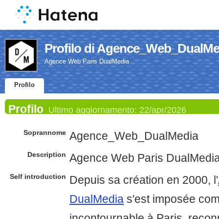
Profilo di Agence_Web_DualMe
Agence Web Paris DualMedia
Profilo
Profilo
Ultimo aggiornamento:
22/apr/2026
Soprannome
Agence_Web_DualMedia
Description
Agence Web Paris DualMedi
Self introduction
Depuis sa création en 2000, l'
DualMedia
s'est imposée com
incontournable à Paris, reco