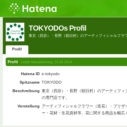
TOKYODOs Profil
東京（四谷）・長野（朝日村）のアーティフィシャルフラ
Profil
Profil
Letzte Aktualisierung:
16.05.2014
Hatena ID
e-tokyodo
Spitzname
TOKYODO
Beschreibung
東京
（
四谷
）・
長野
（
朝日村
）の
アーティ
フィ
の
専門店
です。
Vorstellung
アーティ
フィシャル
フラワー
（造花）・
プリザ
ー
・花材・生花資材等、花に関する
商品
を幅広