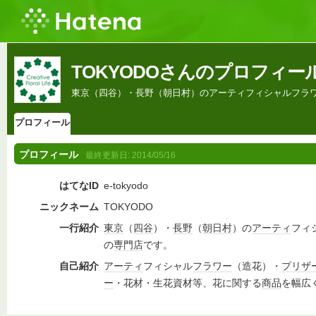
TOKYODOさんのプロフィー
東京（四谷）・長野（朝日村）のアーティフィシャルフラ
プロフィール
プロフィール
最終更新日:
2014/05/16
はてなID
e-tokyodo
ニックネーム
TOKYODO
一行紹介
東京
（
四谷
）・
長野
（
朝日村
）の
アーティ
フィ
の
専門店
です。
自己紹介
アーティ
フィシャル
フラワー
（造花）・
プリザ
ー
・花材・生花資材等、花に関する
商品
を幅広