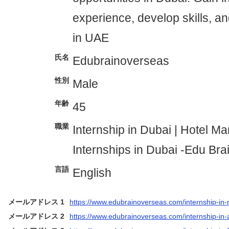
experience, develop skills, a
in UAE
氏名
Edubrainoverseas
性別
Male
年齢
45
職業
Internship in Dubai | Hotel 
Internships in Dubai -Edu Br
言語
English
メールアドレス 1
https://www.edubrainoverseas.com/internship-in-
メールアドレス 2
https://www.edubrainoverseas.com/internship-in-a