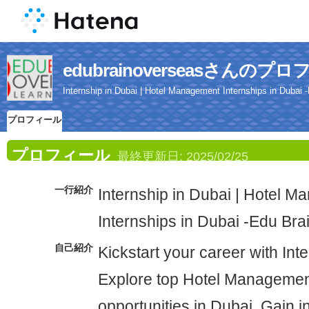
edubrainoverseasさんのプ
Internship in Dubai | Hotel Management Internships in Dubai
プロフィール
プロフィール
最終更新日:
2025/02/25
一行紹介
Internship in Dubai | Hotel 
Internships in Dubai -Edu Br
自己紹介
Kickstart your career with Int
Explore top Hotel Managemen
opportunities in Dubai. Gain i