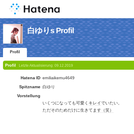
白ゆりs Profil
Profil
Profil
Letzte Aktualisierung:
09.12.2019
Hatena ID
emiliaikemu4649
Spitzname
白ゆり
Vorstellung
いくつになっても可愛く
キレイ
でいたい。
ただそのためだけに生きて
ます
（笑）