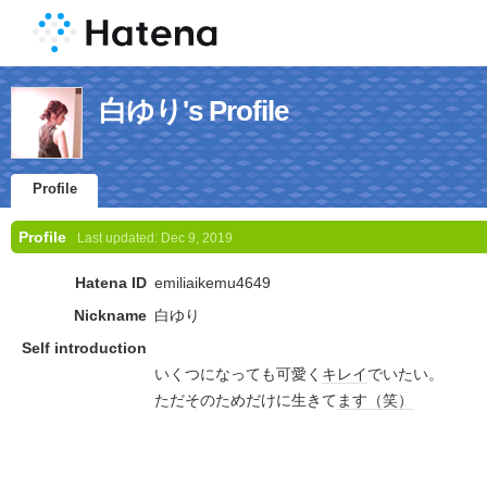
白ゆり's Profile
Profile
Profile
Last updated:
Dec 9, 2019
Hatena ID
emiliaikemu4649
Nickname
白ゆり
Self introduction
いくつになっても可愛く
キレイ
でいたい。
ただそのためだけに生きて
ます
（笑）