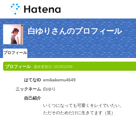
白ゆりさんのプロフィール
プロフィール
プロフィール
最終更新日:
2019/12/09
はてなID
emiliaikemu4649
ニックネーム
白ゆり
自己紹介
いくつになっても可愛く
キレイ
でいたい。
ただそのためだけに生きて
ます
（笑）