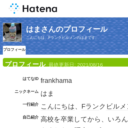
はまさんのプロフィール
こんにちは、Fランクビルメンのはまです。
プロフィール
プロフィール
最終更新日:
2021/08/16
はてなID
frankhama
ニックネーム
はま
一行紹介
こんにちは
、
Fラン
ク
ビルメ
自己紹介
高校を卒業してから、いろ