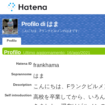
Profilo di はま
こんにちは、Fランクビルメンのはまです。
Profilo
Profilo
Ultimo aggiornamento:
16/ago/2021
Hatena ID
frankhama
Soprannome
はま
Description
こんにちは
、
Fラン
ク
ビルメ
Self introduction
高校を卒業してから、いろ