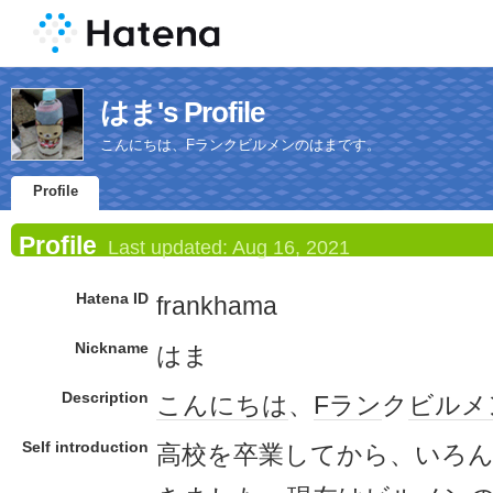
はま's Profile
こんにちは、Fランクビルメンのはまです。
Profile
Profile
Last updated:
Aug 16, 2021
Hatena ID
frankhama
Nickname
はま
Description
こんにちは
、
Fラン
ク
ビルメ
Self introduction
高校を卒業してから、いろ