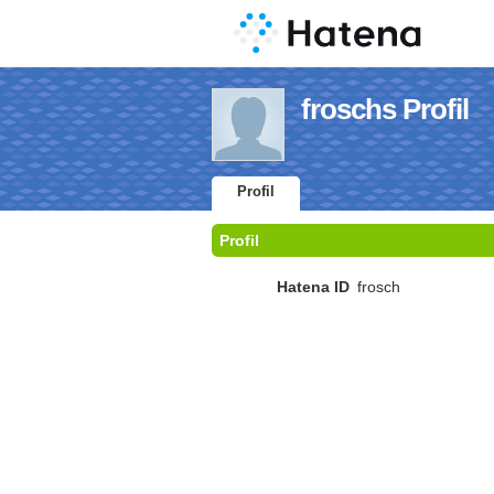
froschs Profil
Profil
Profil
Hatena ID
frosch