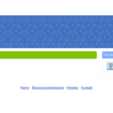
Von fr
Home
-
Benutzervereinbarung
-
Hinweis
-
Kontakt