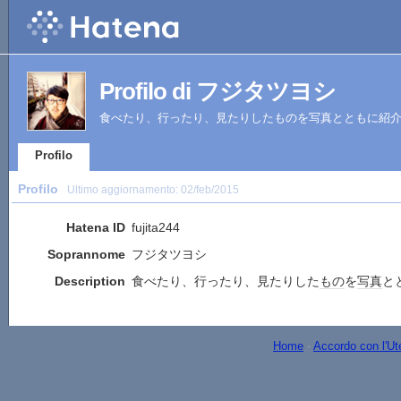
Profilo di フジタツヨシ
食べたり、行ったり、見たりしたものを写真とともに紹
Profilo
Profilo
Ultimo aggiornamento:
02/feb/2015
Hatena ID
fujita244
Soprannome
フジタツヨシ
Description
食べたり、行ったり、見たりした
もの
を
写真
と
Home
-
Accordo con l'Ut