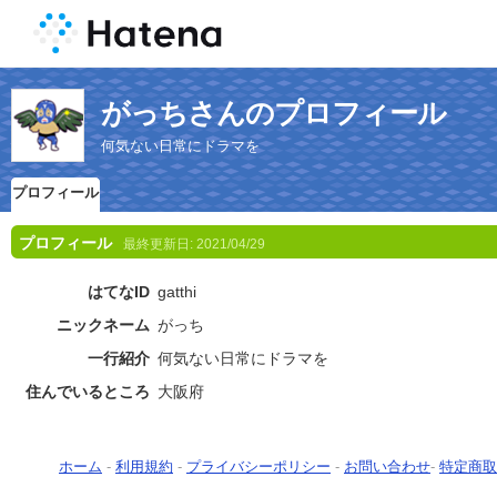
がっちさんのプロフィール
何気ない日常にドラマを
プロフィール
プロフィール
最終更新日:
2021/04/29
はてなID
gatthi
ニックネーム
がっち
一行紹介
何気ない日常にドラマを
住んでいるところ
大阪府
ホーム
-
利用規約
-
プライバシーポリシー
-
お問い合わせ
-
特定商取