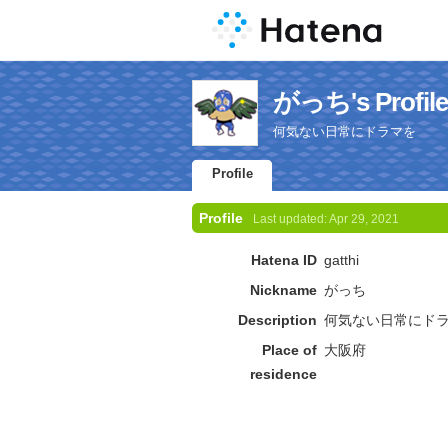
がっち's Profile
何気ない日常にドラマを
Profile
Profile
Last updated:
Apr 29, 2021
Hatena ID
gatthi
Nickname
がっち
Description
何気ない日常にド
Place of
大阪府
residence