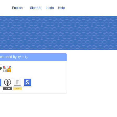
English
Sign Up
Login
Help
ces used by がっち