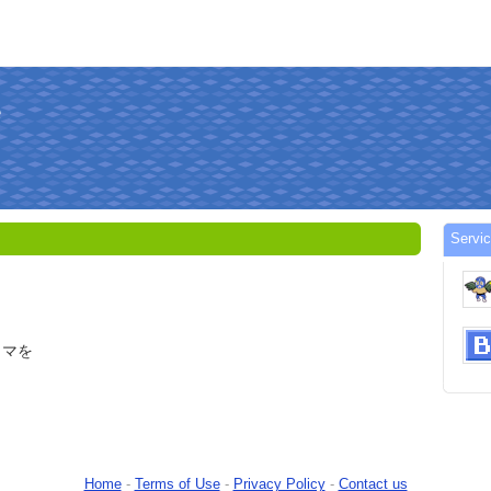
Servi
ラマを
Home
-
Terms of Use
-
Privacy Policy
-
Contact us