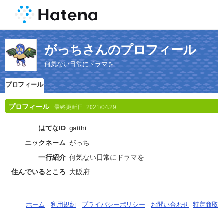
がっちさんのプロフィール
何気ない日常にドラマを
プロフィール
プロフィール
最終更新日:
2021/04/29
はてなID
gatthi
ニックネーム
がっち
一行紹介
何気ない日常にドラマを
住んでいるところ
大阪府
ホーム
-
利用規約
-
プライバシーポリシー
-
お問い合わせ
-
特定商取