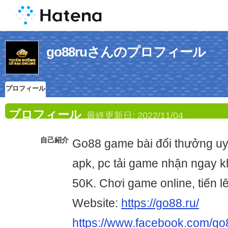
go88ruさんのプロフィール
プロフィール
プロフィール
最終更新日:
2022/11/04
自己紹介
Go88 game bài đổi thưởng uy 
apk, pc tải game nhận ngay k
50K. Chơi game online, tiến l
Website:
https://go88.ru/
https://www.facebook.com/go