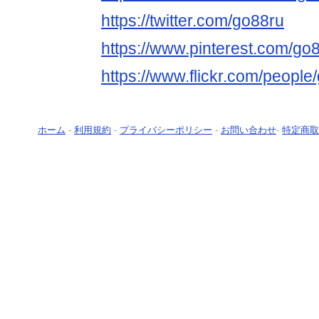
https://twitter.com/go88ru
https://www.pinterest.com/go8
https://www.flickr.com/people
ホーム
-
利用規約
-
プライバシーポリシー
-
お問い合わせ
-
特定商取