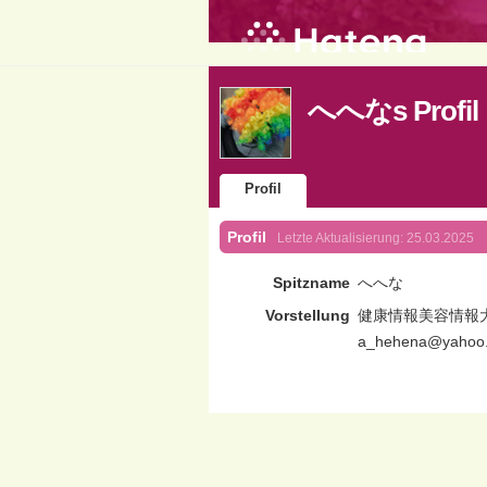
へへなs Profil
Profil
Profil
Letzte Aktualisierung:
25.03.2025
Spitzname
へへな
Vorstellung
健康情報美容情報
a_hehena@yahoo.