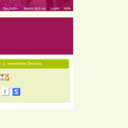
Deutsch
Melde dich an
Login
Hilfe
な verwendete Services.