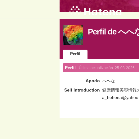
Perfil de へへ
Perfil
Perfil
Última actualización:
25-03-2025
Apodo
へへな
Self introduction
健康情報美容情報
a_hehena@yahoo.