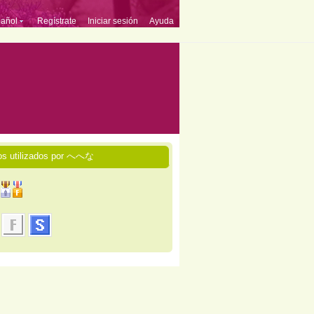
añol
Regístrate
Iniciar sesión
Ayuda
ios utilizados por へへな