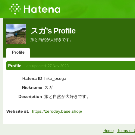
スガ's Profile
旅と自然が大好きです。
Profile
Profile
Last updated:
27 Nov 2023
Hatena ID
hike_osuga
Nickname
スガ
Description
旅と自然が大好きです。
Website #1
https://zeroday.base.shop/
Home
-
Terms of 