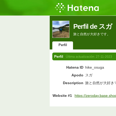
Perfil de スガ
旅と自然が大好きです。
Perfil
Perfil
Última actualización:
27-11-2023
Hatena ID
hike_osuga
Apodo
スガ
Description
旅と自然が大好き
Website #1
https://zeroday.base.sho