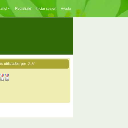
añol
Regístrate
Iniciar sesión
Ayuda
os utilizados por スガ