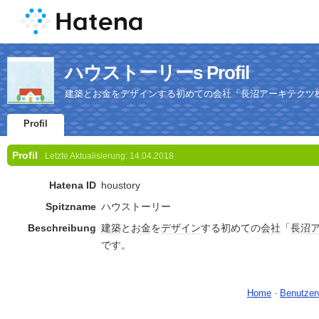
ハウストーリーs Profil
建築とお金をデザインする初めての会社「長沼アーキテクツ
Profil
Profil
Letzte Aktualisierung:
14.04.2018
Hatena ID
houstory
Spitzname
ハウストーリー
Beschreibung
建築
と
お金
を
デザイン
する初めての
会社
「
長沼
です。
Home
-
Benutzer