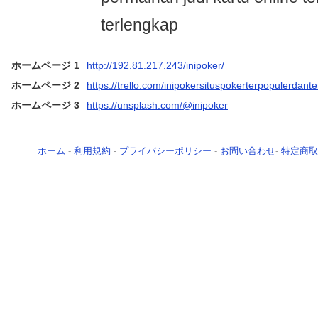
terlengkap
ホームページ 1
http://192.81.217.243/inipoker/
ホームページ 2
https://trello.com/inipokersituspokerterpopulerdant
ホームページ 3
https://unsplash.com/@inipoker
ホーム
-
利用規約
-
プライバシーポリシー
-
お問い合わせ
-
特定商取