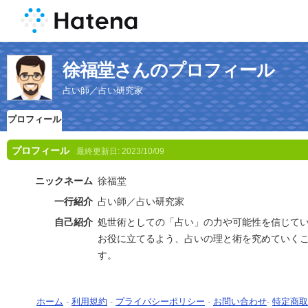
徐福堂さんのプロフィール
占い師／占い研究家
プロフィール
プロフィール
最終更新日:
2023/10/09
ニックネーム
徐福堂
一行紹介
占い師／占い研究家
自己紹介
処世術としての「占い」の力や可能性を信じて
お役に立てるよう、占いの理と術を究めていく
す。
ホーム
-
利用規約
-
プライバシーポリシー
-
お問い合わせ
-
特定商取