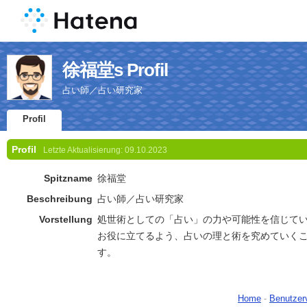
徐福堂s Profil
占い師／占い研究家
Profil
Profil
Letzte Aktualisierung:
09.10.2023
Spitzname
徐福堂
Beschreibung
占い師／占い研究家
Vorstellung
処世術としての「占い」の力や可能性を信じて
お役に立てるよう、占いの理と術を究めていく
す。
Home
-
Benutzer