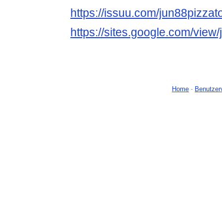
https://issuu.com/jun88pizzat
https://sites.google.com/view
Home
-
Benutzer