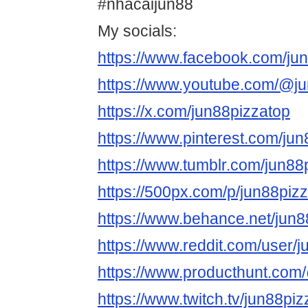
#nhacaijun88
My socials:
https://www.facebook.com/jun
https://www.youtube.com/@ju
https://x.com/jun88pizzatop
https://www.pinterest.com/jun
https://www.tumblr.com/jun88
https://500px.com/p/jun88piz
https://www.behance.net/jun8
https://www.reddit.com/user/j
https://www.producthunt.com
https://www.twitch.tv/jun88piz