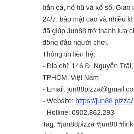
bắn cá, nổ hũ và xổ số. Giao d
24/7, bảo mật cao và nhiều 
đã giúp Jun88 trở thành lựa 
đông đảo người chơi.
Thông tin liên hệ:
- Địa chỉ: 146 Đ. Nguyễn Trãi
TPHCM, Việt Nam
- Email: jun88pizza@gmail.c
- Website:
https://jun88.pizza/
- Hotline: 0902.862.293
Tag: #jun88pizza #jun88 #lin